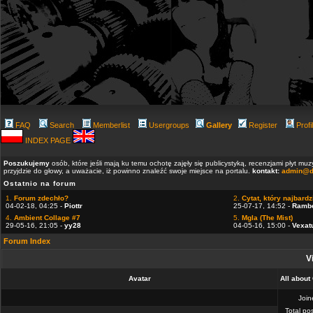
FAQ
Search
Memberlist
Usergroups
Gallery
Register
Profi
INDEX PAGE
Poszukujemy
osób, które jeśli mają ku temu ochotę zajęły się publicystyką, recenzjami płyt m
przyjdzie do głowy, a uważacie, iż powinno znaleźć swoje miejsce na portalu.
kontakt:
admin@d
Ostatnio na forum
1.
Forum zdechło?
2.
Cytat, który najbardzi
04-02-18, 04:25 -
Piottr
25-07-17, 14:52 -
Ramb
4.
Ambient Collage #7
5.
Mgla (The Mist)
29-05-16, 21:05 -
yy28
04-05-16, 15:00 -
Vexat
Forum Index
V
Avatar
All about
Joi
Total po