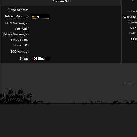
Contact Grr
E-mail address:
Locat
Private Message:
Occupati
Intere
MSN Messenger:
Gend
Tlen login:
Birth
Yahoo Messenger:
Zod
Skype Name:
Numer GG:
ICQ Number:
Status:
Powered b