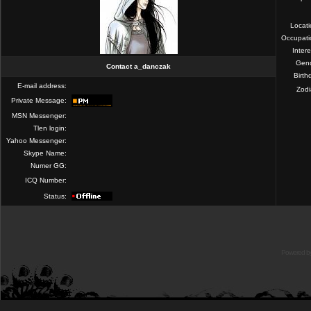
Locat
Occupati
Intere
Gend
Contact a_danczak
Birth
E-mail address:
Zod
Private Message:
MSN Messenger:
Tlen login:
Yahoo Messenger:
Skype Name:
Numer GG:
ICQ Number:
Status:
Powered b