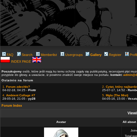
FAQ
Search
Memberlist
Usergroups
Gallery
Register
Profi
INDEX PAGE
Poszukujemy
osób, które jeśli mają ku temu ochotę zajęły się publicystyką, recenzjami płyt m
przyjdzie do głowy, a uważacie, iż powinno znaleźć swoje miejsce na portalu.
kontakt:
admin@d
Ostatnio na forum
1.
Forum zdechło?
2.
Cytat, który najbardzi
04-02-18, 04:25 -
Piottr
25-07-17, 14:52 -
Ramb
4.
Ambient Collage #7
5.
Mgla (The Mist)
29-05-16, 21:05 -
yy28
04-05-16, 15:00 -
Vexat
Forum Index
Viewi
Avatar
All about
Joi
Total po