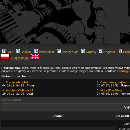
FAQ
Search
Memberlist
Usergroups
Gallery
Register
Profi
INDEX PAGE
Poszukujemy
osób, które jeśli mają ku temu ochotę zajęły się publicystyką, recenzjami płyt m
przyjdzie do głowy, a uważacie, iż powinno znaleźć swoje miejsce na portalu.
kontakt:
admin@d
Ostatnio na forum
1.
Forum zdechło?
2.
Cytat, który najbardzi
04-02-18, 04:25 -
Piottr
25-07-17, 14:52 -
Ramb
4.
Ambient Collage #7
5.
Mgla (The Mist)
29-05-16, 21:05 -
yy28
04-05-16, 15:00 -
Vexat
Forum Index
Vie
Avatar
All about
Joi
Total po