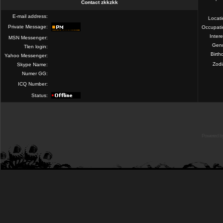
Contact zkkzkk
E-mail address:
Locat
Private Message:
Occupati
Intere
MSN Messenger:
Gend
Tlen login:
Birth
Yahoo Messenger:
Zod
Skype Name:
Numer GG:
ICQ Number:
Status:
Powered b