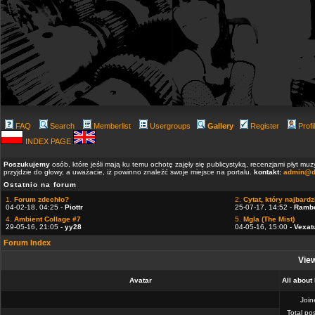
FAQ
Search
Memberlist
Usergroups
Gallery
Register
Profi
INDEX PAGE
Poszukujemy
osób, które jeśli mają ku temu ochotę zajęły się publicystyką, recenzjami płyt m
przyjdzie do głowy, a uważacie, iż powinno znaleźć swoje miejsce na portalu.
kontakt:
admin@d
Ostatnio na forum
1.
Forum zdechło?
2.
Cytat, który najbardzi
04-02-18, 04:25 -
Piottr
25-07-17, 14:52 -
Ramb
4.
Ambient Collage #7
5.
Mgla (The Mist)
29-05-16, 21:05 -
yy28
04-05-16, 15:00 -
Vexat
Forum Index
View
Avatar
All about
Joi
Total po