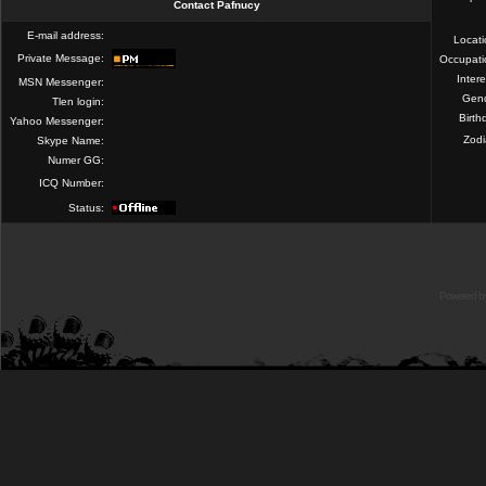
Contact Pafnucy
E-mail address:
Locat
Private Message:
Occupati
Intere
MSN Messenger:
Gend
Tlen login:
Birth
Yahoo Messenger:
Zod
Skype Name:
Numer GG:
ICQ Number:
Status:
Powered b