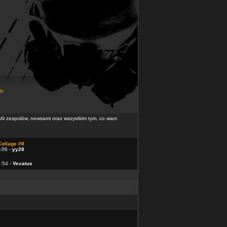
in
rafii zespołów, newsami oraz wszystkim tym, co wam
Collage #8
:06 -
yy28
4:54 -
Vexatus