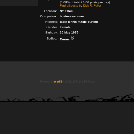
[0.00% of total / 0.00 posts per day]
Find all posts by Dick R. Fuller
Location:
NY 11530
Occupation:
businesswoman
Interests:
table tennis magic surfing
Gender:
Female
Birthday:
20 May 1975
Zodiac:
Taurus
Powered by
phpBB
© 2001, 2005 phpBB Group