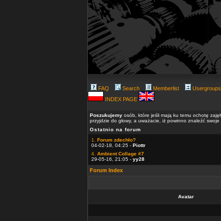
FAQ
Search
Memberlist
Usergroups
INDEX PAGE
Poszukujemy
osób, które jeśli mają ku temu ochotę zaję
przyjdzie do głowy, a uważacie, iż powinno znaleźć swoje
Ostatnio na forum
1.
Forum zdechło?
04-02-18, 04:25 -
Piottr
4.
Ambient Collage #7
29-05-16, 21:05 -
yy28
Forum Index
Avatar