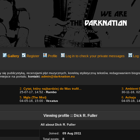
Gallery
Register
Profile
Log in to check your private messages
Log 
ły się publicystyką, recenzjami płyt muzycznych, korektą stylistyczną tekstów, redagowaniem biog
 miejsce na portalu.
kontakt:
admin@darknation.eu
2.
Cytat, który najbardziej do Was trafił...
3.
Ambient 
25-07-17, 14:52 -
Rambo
30-11-16, 02
5.
Mgla (The Mist)
6.
Achaja
04-05-16, 15:00 -
Vexatus
04-05-16, 1
Viewing profile :: Dick R. Fuller
All about Dick R. Fuller
Joined:
09 Aug 2011
Total posts:
0