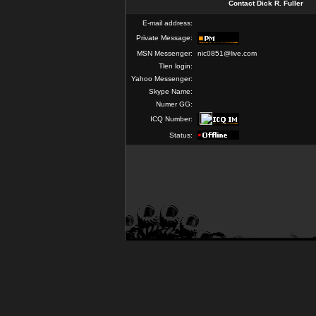
Contact Dick R. Fuller
E-mail address:
Private Message:
MSN Messenger:
nic0851@live.com
Tlen login:
Yahoo Messenger:
Skype Name:
Numer GG:
ICQ Number:
Status: