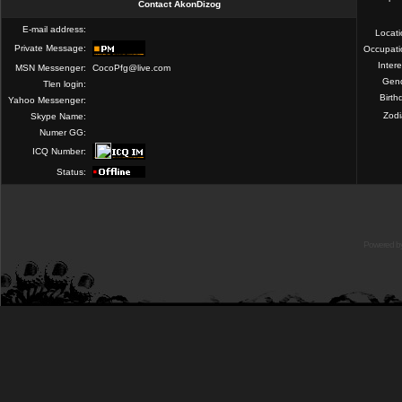
Contact AkonDizog
E-mail address:
Locat
Private Message:
Occupati
Intere
MSN Messenger:
CocoPfg@live.com
Gend
Tlen login:
Birth
Yahoo Messenger:
Zod
Skype Name:
Numer GG:
ICQ Number:
Status:
Powered b