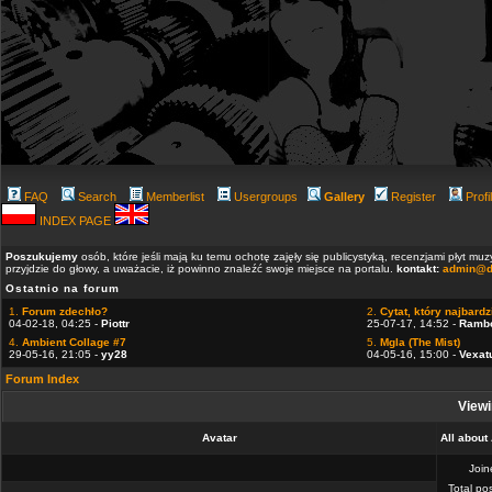
FAQ
Search
Memberlist
Usergroups
Gallery
Register
Profi
INDEX PAGE
Poszukujemy
osób, które jeśli mają ku temu ochotę zajęły się publicystyką, recenzjami płyt m
przyjdzie do głowy, a uważacie, iż powinno znaleźć swoje miejsce na portalu.
kontakt:
admin@d
Ostatnio na forum
1.
Forum zdechło?
2.
Cytat, który najbardzi
04-02-18, 04:25 -
Piottr
25-07-17, 14:52 -
Ramb
4.
Ambient Collage #7
5.
Mgla (The Mist)
29-05-16, 21:05 -
yy28
04-05-16, 15:00 -
Vexat
Forum Index
Viewi
Avatar
All about
Joi
Total po