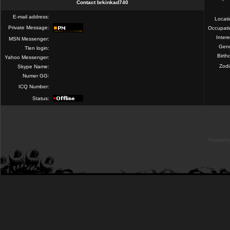
Contact brkinkad740
E-mail address:
Locat
Private Message:
Occupati
Intere
MSN Messenger:
Gend
Tlen login:
Birth
Yahoo Messenger:
Zod
Skype Name:
Numer GG:
ICQ Number:
Status:
Powered b