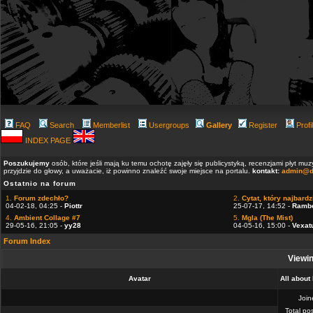
FAQ
Search
Memberlist
Usergroups
Gallery
Register
Profi
INDEX PAGE
Poszukujemy
osób, które jeśli mają ku temu ochotę zajęły się publicystyką, recenzjami płyt m
przyjdzie do głowy, a uważacie, iż powinno znaleźć swoje miejsce na portalu.
kontakt:
admin@d
Ostatnio na forum
1.
Forum zdechło?
2.
Cytat, który najbardzi
04-02-18, 04:25 -
Piottr
25-07-17, 14:52 -
Ramb
4.
Ambient Collage #7
5.
Mgla (The Mist)
29-05-16, 21:05 -
yy28
04-05-16, 15:00 -
Vexat
Forum Index
Viewin
Avatar
All about
Joi
Total po