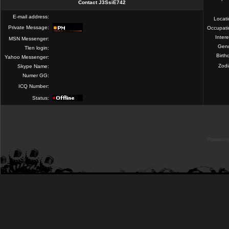
Contact J3SsiE742
E-mail address:
Locat
Private Message:
Occupati
Intere
MSN Messenger:
Gend
Tlen login:
Birth
Yahoo Messenger:
Zod
Skype Name:
Numer GG:
ICQ Number:
Status:
Powered b