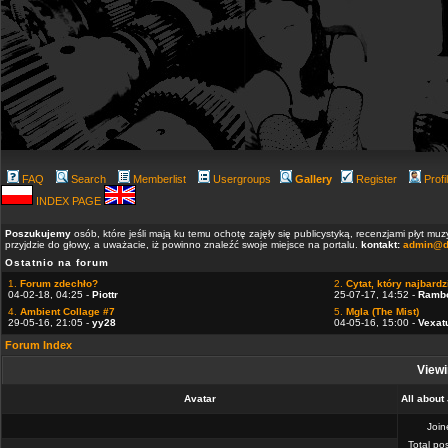
FAQ
Search
Memberlist
Usergroups
Gallery
Register
Profi
INDEX PAGE
Poszukujemy
osób, które jeśli mają ku temu ochotę zajęły się publicystyką, recenzjami płyt m
przyjdzie do głowy, a uważacie, iż powinno znaleźć swoje miejsce na portalu.
kontakt:
admin@d
Ostatnio na forum
1.
Forum zdechło?
2.
Cytat, który najbardzi
04-02-18, 04:25 -
Piottr
25-07-17, 14:52 -
Ramb
4.
Ambient Collage #7
5.
Mgla (The Mist)
29-05-16, 21:05 -
yy28
04-05-16, 15:00 -
Vexat
Forum Index
Viewi
Avatar
All about
Joi
Total po