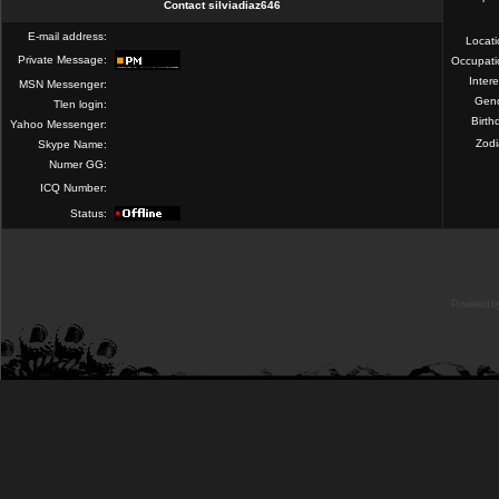
Contact silviadiaz646
E-mail address:
Locat
Private Message:
Occupati
Intere
MSN Messenger:
Gend
Tlen login:
Birth
Yahoo Messenger:
Zod
Skype Name:
Numer GG:
ICQ Number:
Status:
Powered b