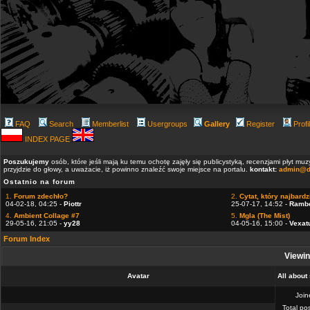
FAQ
Search
Memberlist
Usergroups
Gallery
Register
Profi
INDEX PAGE
Poszukujemy
osób, które jeśli mają ku temu ochotę zajęły się publicystyką, recenzjami płyt m
przyjdzie do głowy, a uważacie, iż powinno znaleźć swoje miejsce na portalu.
kontakt:
admin@d
Ostatnio na forum
1.
Forum zdechło?
2.
Cytat, który najbardzi
04-02-18, 04:25 -
Piottr
25-07-17, 14:52 -
Ramb
4.
Ambient Collage #7
5.
Mgla (The Mist)
29-05-16, 21:05 -
yy28
04-05-16, 15:00 -
Vexat
Forum Index
Viewing
Avatar
All about
Joi
Total po