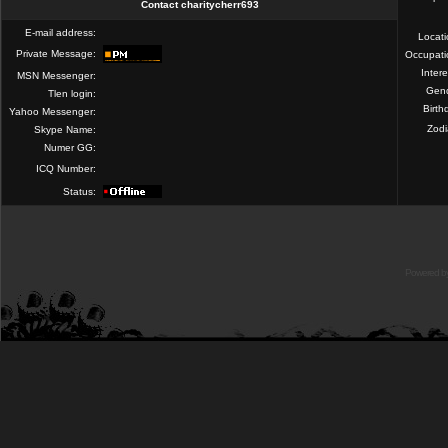
Contact charitycherr693
E-mail address:
Locat
Private Message:
Occupati
Intere
MSN Messenger:
Gend
Tlen login:
Birth
Yahoo Messenger:
Zod
Skype Name:
Numer GG:
ICQ Number:
Status:
Powered b