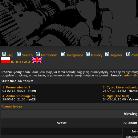
FAQ
Search
Memberlist
Usergroups
Gallery
Register
Profi
INDEX PAGE
Poszukujemy
osób, które jeśli mają ku temu ochotę zajęły się publicystyką, recenzjami płyt m
przyjdzie do głowy, a uważacie, iż powinno znaleźć swoje miejsce na portalu.
kontakt:
admin@d
Ostatnio na forum
1.
Forum zdechło?
2.
Cytat, który najbardzi
04-02-18, 04:25 -
Piottr
25-07-17, 14:52 -
Ramb
4.
Ambient Collage #7
5.
Mgla (The Mist)
29-05-16, 21:05 -
yy28
04-05-16, 15:00 -
Vexat
Forum Index
Viewing 
Avatar
All about
Joi
Total po