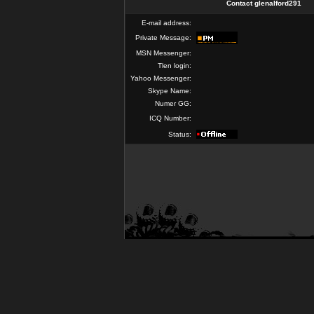
Contact glenalford291
E-mail address:
Private Message:
MSN Messenger:
Tlen login:
Yahoo Messenger:
Skype Name:
Numer GG:
ICQ Number:
Status: