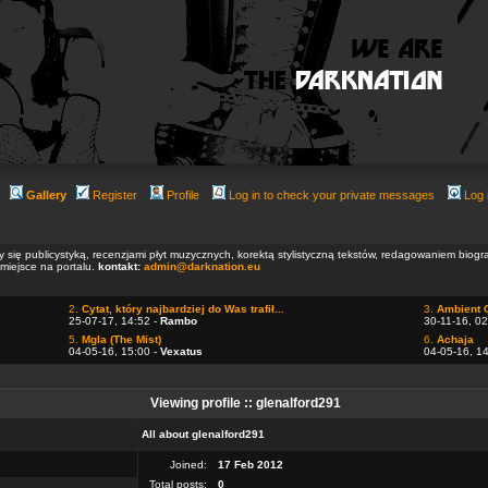
Gallery
Register
Profile
Log in to check your private messages
Log 
ły się publicystyką, recenzjami płyt muzycznych, korektą stylistyczną tekstów, redagowaniem biog
 miejsce na portalu.
kontakt:
admin@darknation.eu
2.
Cytat, który najbardziej do Was trafił...
3.
Ambient 
25-07-17, 14:52 -
Rambo
30-11-16, 02
5.
Mgla (The Mist)
6.
Achaja
04-05-16, 15:00 -
Vexatus
04-05-16, 1
Viewing profile :: glenalford291
All about glenalford291
Joined:
17 Feb 2012
Total posts:
0