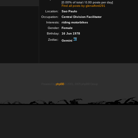
[0.00% of total / 0.00 posts per day]
Find all posts by glenalford291
Location:
Sao Paulo
Occupation:
Central Division Facilitator
Interests:
riding motorbikes
Gender:
Female
Birthday:
16 Jun 1978
Zodiac:
Gemini
Powered by
phpBB
© 2001, 2005 phpBB Group