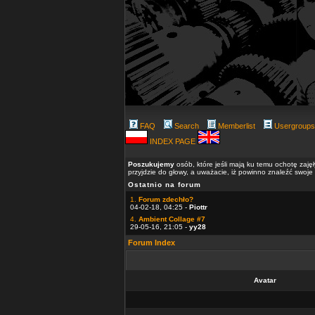
FAQ
Search
Memberlist
Usergroups
INDEX PAGE
Poszukujemy
osób, które jeśli mają ku temu ochotę zaję
przyjdzie do głowy, a uważacie, iż powinno znaleźć swoje
Ostatnio na forum
1.
Forum zdechło?
04-02-18, 04:25 -
Piottr
4.
Ambient Collage #7
29-05-16, 21:05 -
yy28
Forum Index
Avatar