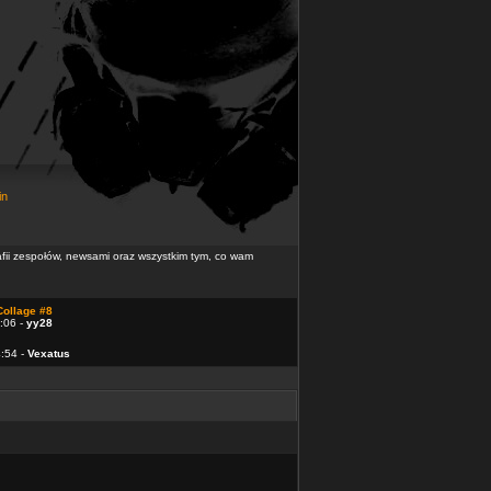
in
rafii zespołów, newsami oraz wszystkim tym, co wam
Collage #8
:06 -
yy28
4:54 -
Vexatus