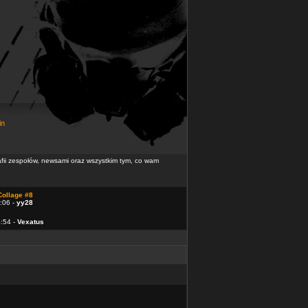
in
rafii zespołów, newsami oraz wszystkim tym, co wam
Collage #8
:06 -
yy28
4:54 -
Vexatus