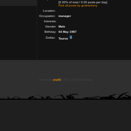
[0.00% of total / 0.00 posts per day]
Find all posts by goshantony
Location:
Occupation:
manager
Interests:
Gender:
Male
Birthday:
04 May 1987
Zodiac:
Taurus
Powered by
phpBB
© 2001, 2005 phpBB Group