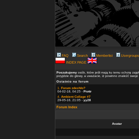
FAQ
Search
Memberlist
Usergroups
INDEX PAGE
Poszukujemy
osób, które jeśli mają ku temu ochotę zaję
przyjdzie do głowy, a uważacie, iż powinno znaleźć swoje
Ostatnio na forum
1.
Forum zdechło?
04-02-18, 04:25 -
Piottr
4.
Ambient Collage #7
29-05-16, 21:05 -
yy28
Forum Index
Avatar