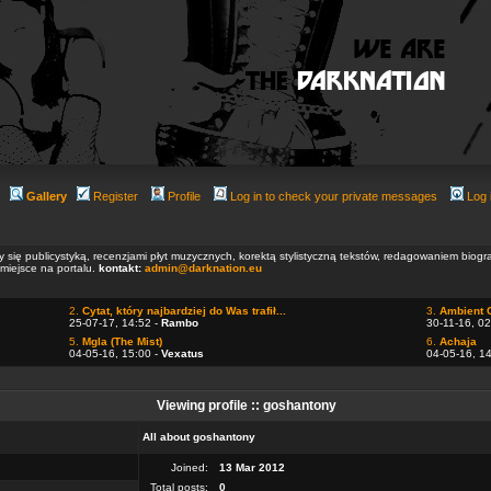
Gallery
Register
Profile
Log in to check your private messages
Log 
ły się publicystyką, recenzjami płyt muzycznych, korektą stylistyczną tekstów, redagowaniem biog
 miejsce na portalu.
kontakt:
admin@darknation.eu
2.
Cytat, który najbardziej do Was trafił...
3.
Ambient 
25-07-17, 14:52 -
Rambo
30-11-16, 02
5.
Mgla (The Mist)
6.
Achaja
04-05-16, 15:00 -
Vexatus
04-05-16, 1
Viewing profile :: goshantony
All about goshantony
Joined:
13 Mar 2012
Total posts:
0