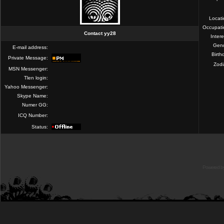
Locat
Occupati
Contact yy28
Intere
Gend
E-mail address:
Birth
Private Message:
Zod
MSN Messenger:
Tlen login:
Yahoo Messenger:
Skype Name:
Numer GG:
ICQ Number:
Status:
Powered b