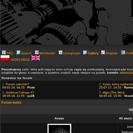
FAQ
Search
Memberlist
Usergroups
Gallery
Register
Profi
INDEX PAGE
Poszukujemy
osób, które jeśli mają ku temu ochotę zajęły się publicystyką, recenzjami płyt m
przyjdzie do głowy, a uważacie, iż powinno znaleźć swoje miejsce na portalu.
kontakt:
admin@d
Ostatnio na forum
1.
Forum zdechło?
2.
Cytat, który najbardzi
04-02-18, 04:25 -
Piottr
25-07-17, 14:52 -
Ramb
4.
Ambient Collage #7
5.
Mgla (The Mist)
29-05-16, 21:05 -
yy28
04-05-16, 15:00 -
Vexat
Forum Index
Vi
Avatar
All about
Joi
Total po