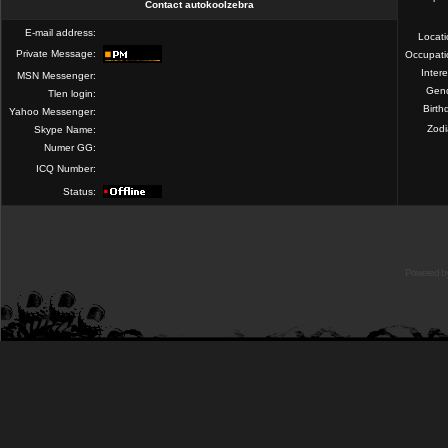
Contact autokoolzebra
E-mail address:
Locat
Private Message:
Occupati
Intere
MSN Messenger:
Gend
Tlen login:
Birth
Yahoo Messenger:
Zod
Skype Name:
Numer GG:
ICQ Number:
Status:
Powered b