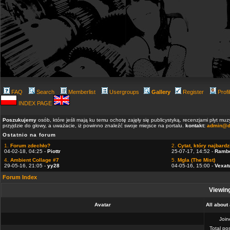
FAQ
Search
Memberlist
Usergroups
Gallery
Register
Profi
INDEX PAGE
Poszukujemy
osób, które jeśli mają ku temu ochotę zajęły się publicystyką, recenzjami płyt m
przyjdzie do głowy, a uważacie, iż powinno znaleźć swoje miejsce na portalu.
kontakt:
admin@d
Ostatnio na forum
1.
Forum zdechło?
2.
Cytat, który najbardzi
04-02-18, 04:25 -
Piottr
25-07-17, 14:52 -
Ramb
4.
Ambient Collage #7
5.
Mgla (The Mist)
29-05-16, 21:05 -
yy28
04-05-16, 15:00 -
Vexat
Forum Index
Viewing
Avatar
All about
Joi
Total po