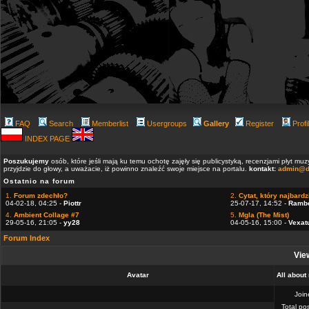
FAQ
Search
Memberlist
Usergroups
Gallery
Register
Profi
INDEX PAGE
Poszukujemy
osób, które jeśli mają ku temu ochotę zajęły się publicystyką, recenzjami płyt m
przyjdzie do głowy, a uważacie, iż powinno znaleźć swoje miejsce na portalu.
kontakt:
admin@d
Ostatnio na forum
1.
Forum zdechło?
2.
Cytat, który najbardzi
04-02-18, 04:25 -
Piottr
25-07-17, 14:52 -
Ramb
4.
Ambient Collage #7
5.
Mgla (The Mist)
29-05-16, 21:05 -
yy28
04-05-16, 15:00 -
Vexat
Forum Index
View
Avatar
All about
Joi
Total po