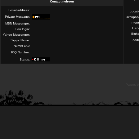
Contact nelreon
E-mail address:
Locat
Private Message:
Occupati
Intere
MSN Messenger:
Gend
Tlen login:
Birth
Yahoo Messenger:
Zod
Skype Name:
Numer GG:
ICQ Number:
Status:
Powered b