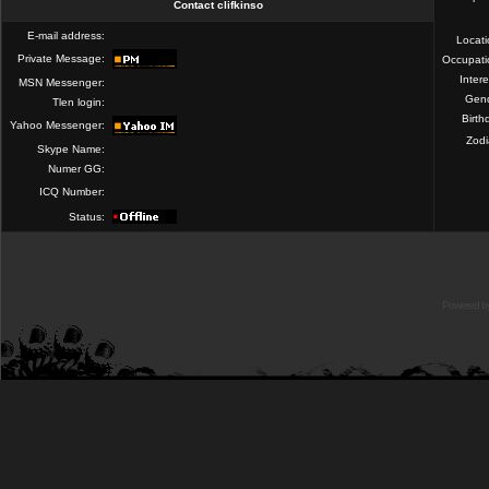
Contact clifkinso
E-mail address:
Locat
Private Message:
Occupati
Intere
MSN Messenger:
Gend
Tlen login:
Birth
Yahoo Messenger:
Zod
Skype Name:
Numer GG:
ICQ Number:
Status:
Powered b