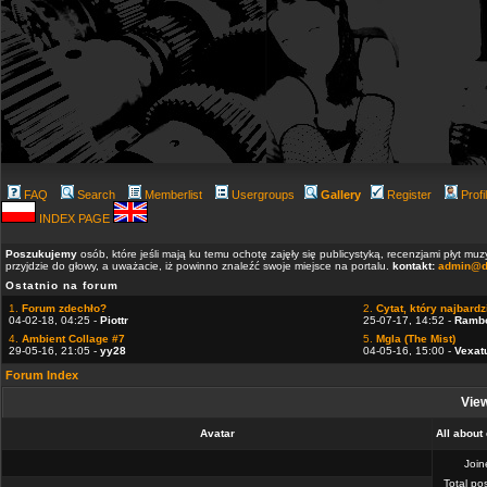
FAQ
Search
Memberlist
Usergroups
Gallery
Register
Profi
INDEX PAGE
Poszukujemy
osób, które jeśli mają ku temu ochotę zajęły się publicystyką, recenzjami płyt m
przyjdzie do głowy, a uważacie, iż powinno znaleźć swoje miejsce na portalu.
kontakt:
admin@d
Ostatnio na forum
1.
Forum zdechło?
2.
Cytat, który najbardzi
04-02-18, 04:25 -
Piottr
25-07-17, 14:52 -
Ramb
4.
Ambient Collage #7
5.
Mgla (The Mist)
29-05-16, 21:05 -
yy28
04-05-16, 15:00 -
Vexat
Forum Index
View
Avatar
All about 
Joi
Total po