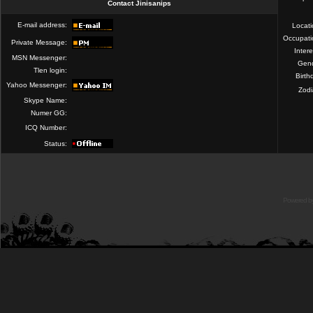
Contact Jinisanips
E-mail address:
Locat
Occupati
Private Message:
Intere
MSN Messenger:
Gend
Tlen login:
Birth
Yahoo Messenger:
Zod
Skype Name:
Numer GG:
ICQ Number:
Status:
Powered b