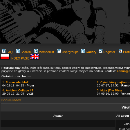
FAQ
Search
Memberlist
Usergroups
Gallery
Register
Profi
INDEX PAGE
Poszukujemy
osób, które jeśli mają ku temu ochotę zajęły się publicystyką, recenzjami płyt m
przyjdzie do głowy, a uważacie, iż powinno znaleźć swoje miejsce na portalu.
kontakt:
admin@d
Ostatnio na forum
1.
Forum zdechło?
2.
Cytat, który najbardzi
04-02-18, 04:25 -
Piottr
25-07-17, 14:52 -
Ramb
4.
Ambient Collage #7
5.
Mgla (The Mist)
29-05-16, 21:05 -
yy28
04-05-16, 15:00 -
Vexat
Forum Index
Viewi
Avatar
All about
Joi
Total po