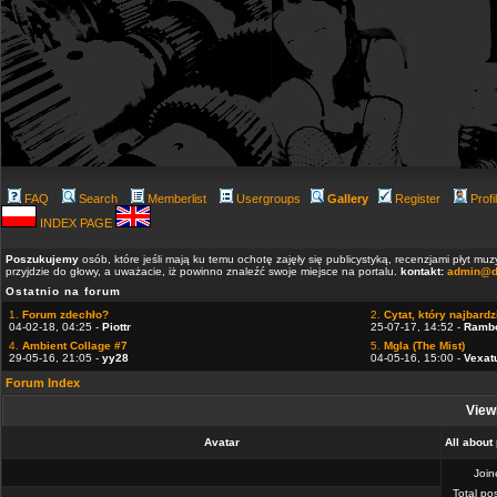
FAQ
Search
Memberlist
Usergroups
Gallery
Register
Profi
INDEX PAGE
Poszukujemy
osób, które jeśli mają ku temu ochotę zajęły się publicystyką, recenzjami płyt m
przyjdzie do głowy, a uważacie, iż powinno znaleźć swoje miejsce na portalu.
kontakt:
admin@d
Ostatnio na forum
1.
Forum zdechło?
2.
Cytat, który najbardzi
04-02-18, 04:25 -
Piottr
25-07-17, 14:52 -
Ramb
4.
Ambient Collage #7
5.
Mgla (The Mist)
29-05-16, 21:05 -
yy28
04-05-16, 15:00 -
Vexat
Forum Index
Viewi
Avatar
All about 
Joi
Total po