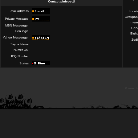
Contact pinfeosoji
E-mail address:
Locat
Occupati
Private Message:
Intere
MSN Messenger:
Gend
Tlen login:
Birth
Yahoo Messenger:
Zod
Skype Name:
Numer GG:
ICQ Number:
Status:
Powered b