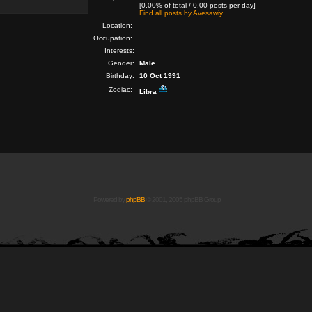
[0.00% of total / 0.00 posts per day]
Find all posts by Avesawiy
Location:
Occupation:
Interests:
Gender:
Male
Birthday:
10 Oct 1991
Zodiac:
Libra
Powered by
phpBB
© 2001, 2005 phpBB Group