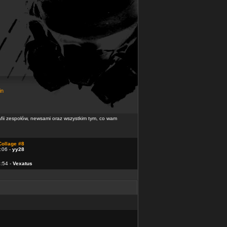
in
rafii zespołów, newsami oraz wszystkim tym, co wam
Collage #8
:06 -
yy28
4:54 -
Vexatus