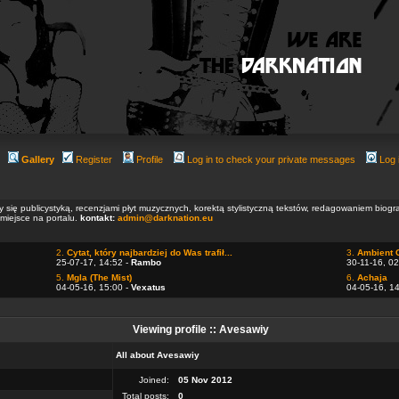
Gallery
Register
Profile
Log in to check your private messages
Log 
ły się publicystyką, recenzjami płyt muzycznych, korektą stylistyczną tekstów, redagowaniem biog
 miejsce na portalu.
kontakt:
admin@darknation.eu
2.
Cytat, który najbardziej do Was trafił...
3.
Ambient 
25-07-17, 14:52 -
Rambo
30-11-16, 02
5.
Mgla (The Mist)
6.
Achaja
04-05-16, 15:00 -
Vexatus
04-05-16, 1
Viewing profile :: Avesawiy
All about Avesawiy
Joined:
05 Nov 2012
Total posts:
0