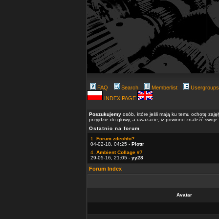
FAQ
Search
Memberlist
Usergroups
INDEX PAGE
Poszukujemy
osób, które jeśli mają ku temu ochotę zaję
przyjdzie do głowy, a uważacie, iż powinno znaleźć swoje
Ostatnio na forum
1.
Forum zdechło?
04-02-18, 04:25 -
Piottr
4.
Ambient Collage #7
29-05-16, 21:05 -
yy28
Forum Index
Avatar