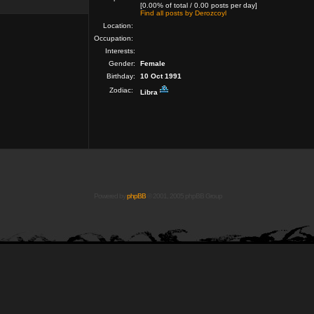
[0.00% of total / 0.00 posts per day]
Find all posts by Derozcoyl
Location:
Occupation:
Interests:
Gender:
Female
Birthday:
10 Oct 1991
Zodiac:
Libra
Powered by
phpBB
© 2001, 2005 phpBB Group