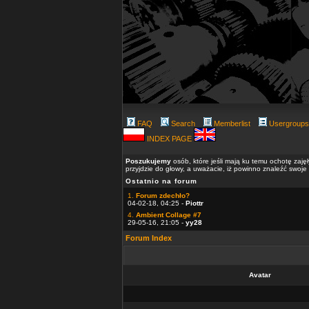
FAQ
Search
Memberlist
Usergroups
INDEX PAGE
Poszukujemy
osób, które jeśli mają ku temu ochotę zaję
przyjdzie do głowy, a uważacie, iż powinno znaleźć swoje
Ostatnio na forum
1.
Forum zdechło?
04-02-18, 04:25 -
Piottr
4.
Ambient Collage #7
29-05-16, 21:05 -
yy28
Forum Index
Avatar