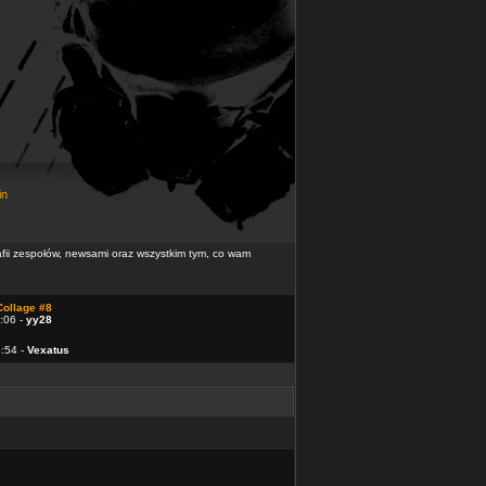
in
rafii zespołów, newsami oraz wszystkim tym, co wam
Collage #8
:06 -
yy28
4:54 -
Vexatus