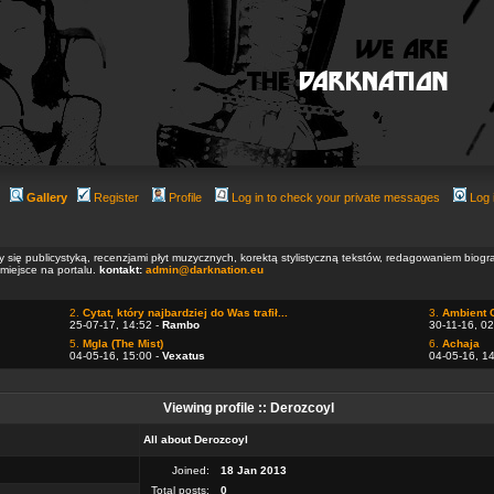
Gallery
Register
Profile
Log in to check your private messages
Log 
ły się publicystyką, recenzjami płyt muzycznych, korektą stylistyczną tekstów, redagowaniem biog
 miejsce na portalu.
kontakt:
admin@darknation.eu
2.
Cytat, który najbardziej do Was trafił...
3.
Ambient 
25-07-17, 14:52 -
Rambo
30-11-16, 02
5.
Mgla (The Mist)
6.
Achaja
04-05-16, 15:00 -
Vexatus
04-05-16, 1
Viewing profile :: Derozcoyl
All about Derozcoyl
Joined:
18 Jan 2013
Total posts:
0