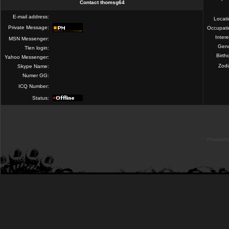
Contact thomsg64
E-mail address:
Locat
Private Message:
Occupati
Intere
MSN Messenger:
Gend
Tlen login:
Birth
Yahoo Messenger:
Zod
Skype Name:
Numer GG:
ICQ Number:
Status:
Powered b