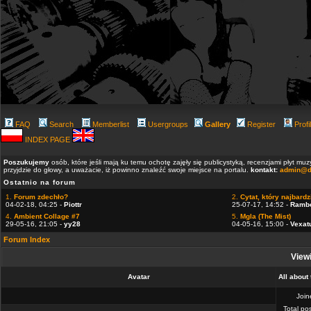
FAQ
Search
Memberlist
Usergroups
Gallery
Register
Profi
INDEX PAGE
Poszukujemy
osób, które jeśli mają ku temu ochotę zajęły się publicystyką, recenzjami płyt m
przyjdzie do głowy, a uważacie, iż powinno znaleźć swoje miejsce na portalu.
kontakt:
admin@d
Ostatnio na forum
1.
Forum zdechło?
2.
Cytat, który najbardzi
04-02-18, 04:25 -
Piottr
25-07-17, 14:52 -
Ramb
4.
Ambient Collage #7
5.
Mgla (The Mist)
29-05-16, 21:05 -
yy28
04-05-16, 15:00 -
Vexat
Forum Index
Viewi
Avatar
All about
Joi
Total po