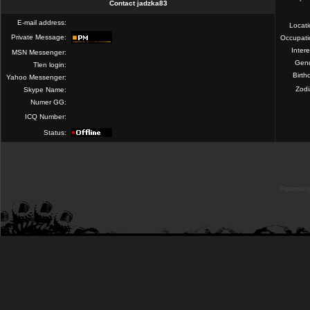
Contact jadzka83
E-mail address:
Locat
Private Message:
Occupati
Intere
MSN Messenger:
Gend
Tlen login:
Birth
Yahoo Messenger:
Zod
Skype Name:
Numer GG:
ICQ Number:
Status:
Powered b