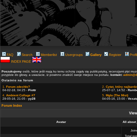
FAQ
Search
Memberlist
Usergroups
Gallery
Register
Profi
INDEX PAGE
Poszukujemy
osób, które jeśli mają ku temu ochotę zajęły się publicystyką, recenzjami płyt m
przyjdzie do głowy, a uważacie, iż powinno znaleźć swoje miejsce na portalu.
kontakt:
admin@d
Ostatnio na forum
1.
Forum zdechło?
2.
Cytat, który najbardzi
04-02-18, 04:25 -
Piottr
25-07-17, 14:52 -
Ramb
4.
Ambient Collage #7
5.
Mgla (The Mist)
29-05-16, 21:05 -
yy28
04-05-16, 15:00 -
Vexat
Forum Index
View
Avatar
All about
Joi
Total po