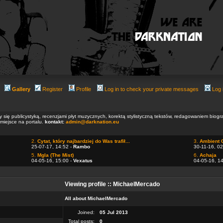
Gallery
Register
Profile
Log in to check your private messages
Log 
ły się publicystyką, recenzjami płyt muzycznych, korektą stylistyczną tekstów, redagowaniem biog
 miejsce na portalu.
kontakt:
admin@darknation.eu
2.
Cytat, który najbardziej do Was trafił...
3.
Ambient 
25-07-17, 14:52 -
Rambo
30-11-16, 02
5.
Mgla (The Mist)
6.
Achaja
04-05-16, 15:00 -
Vexatus
04-05-16, 1
Viewing profile :: MichaelMercado
All about MichaelMercado
Joined:
05 Jul 2013
Total posts:
0