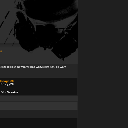
in
rafii zespołów, newsami oraz wszystkim tym, co wam
Collage #8
:06 -
yy28
4:54 -
Vexatus