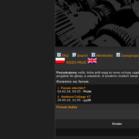
FAQ
Search
Memberlist
Usergroups
INDEX PAGE
Poszukujemy
osób, które jeśli mają ku temu ochotę zaję
przyjdzie do głowy, a uważacie, iż powinno znaleźć swoje
Ostatnio na forum
1.
Forum zdechło?
04-02-18, 04:25 -
Piottr
4.
Ambient Collage #7
29-05-16, 21:05 -
yy28
Forum Index
Avatar