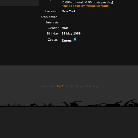
[0.00% of total / 0.00 posts per day]
Find all posts by MichaelMercado
Location:
New York
Occupation:
Interests:
Gender:
Male
Birthday:
18 May 1989
Zodiac:
Taurus
Powered by
phpBB
© 2001, 2005 phpBB Group