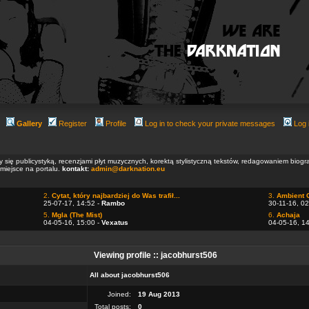
Gallery
Register
Profile
Log in to check your private messages
Log 
ły się publicystyką, recenzjami płyt muzycznych, korektą stylistyczną tekstów, redagowaniem biog
 miejsce na portalu.
kontakt:
admin@darknation.eu
2.
Cytat, który najbardziej do Was trafił...
3.
Ambient 
25-07-17, 14:52 -
Rambo
30-11-16, 02
5.
Mgla (The Mist)
6.
Achaja
04-05-16, 15:00 -
Vexatus
04-05-16, 1
Viewing profile :: jacobhurst506
All about jacobhurst506
Joined:
19 Aug 2013
Total posts:
0