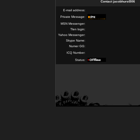
Contact jacobhurst506
E-mail address:
Private Message:
MSN Messenger:
Tlen login:
Yahoo Messenger:
Skype Name:
Numer GG:
ICQ Number:
Status: