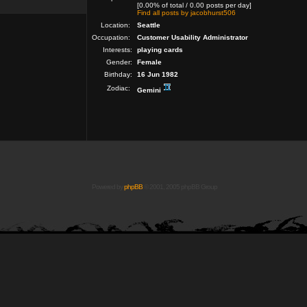
[0.00% of total / 0.00 posts per day]
Find all posts by jacobhurst506
Location:
Seattle
Occupation:
Customer Usability Administrator
Interests:
playing cards
Gender:
Female
Birthday:
16 Jun 1982
Zodiac:
Gemini
Powered by
phpBB
© 2001, 2005 phpBB Group