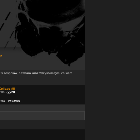
in
rafii zespołów, newsami oraz wszystkim tym, co wam
Collage #8
:06 -
yy28
4:54 -
Vexatus