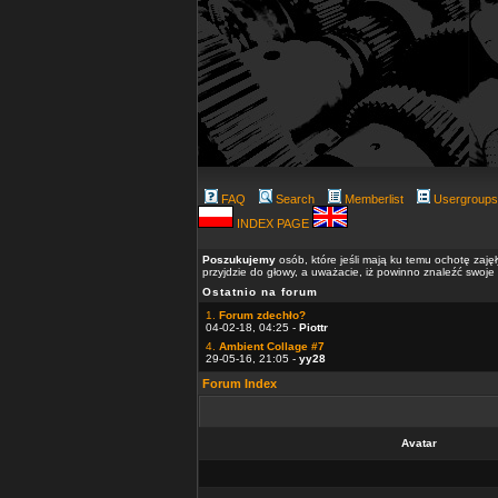
FAQ
Search
Memberlist
Usergroups
INDEX PAGE
Poszukujemy
osób, które jeśli mają ku temu ochotę zaję
przyjdzie do głowy, a uważacie, iż powinno znaleźć swoje
Ostatnio na forum
1.
Forum zdechło?
04-02-18, 04:25 -
Piottr
4.
Ambient Collage #7
29-05-16, 21:05 -
yy28
Forum Index
Avatar