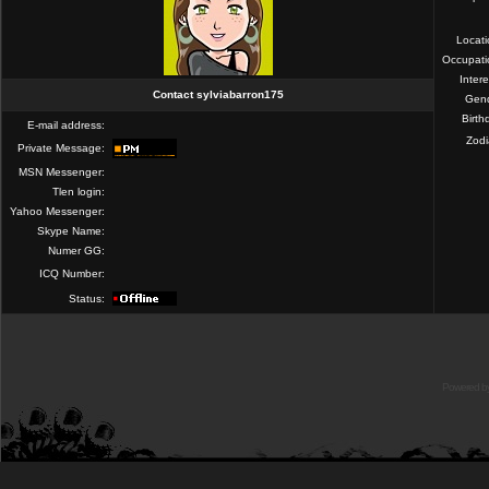
Locat
Occupati
Intere
Contact sylviabarron175
Gend
Birth
E-mail address:
Zod
Private Message:
MSN Messenger:
Tlen login:
Yahoo Messenger:
Skype Name:
Numer GG:
ICQ Number:
Status:
Powered b