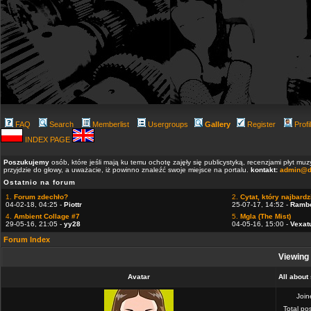
FAQ
Search
Memberlist
Usergroups
Gallery
Register
Profi
INDEX PAGE
Poszukujemy
osób, które jeśli mają ku temu ochotę zajęły się publicystyką, recenzjami płyt m
przyjdzie do głowy, a uważacie, iż powinno znaleźć swoje miejsce na portalu.
kontakt:
admin@d
Ostatnio na forum
1.
Forum zdechło?
2.
Cytat, który najbardzi
04-02-18, 04:25 -
Piottr
25-07-17, 14:52 -
Ramb
4.
Ambient Collage #7
5.
Mgla (The Mist)
29-05-16, 21:05 -
yy28
04-05-16, 15:00 -
Vexat
Forum Index
Viewing 
Avatar
All about
Joi
Total po