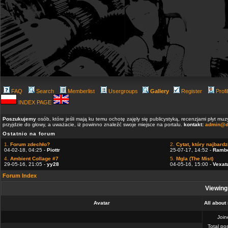
FAQ
Search
Memberlist
Usergroups
Gallery
Register
Profi
INDEX PAGE
Poszukujemy
osób, które jeśli mają ku temu ochotę zajęły się publicystyką, recenzjami płyt m
przyjdzie do głowy, a uważacie, iż powinno znaleźć swoje miejsce na portalu.
kontakt:
admin@d
Ostatnio na forum
1.
Forum zdechło?
2.
Cytat, który najbardzi
04-02-18, 04:25 -
Piottr
25-07-17, 14:52 -
Ramb
4.
Ambient Collage #7
5.
Mgla (The Mist)
29-05-16, 21:05 -
yy28
04-05-16, 15:00 -
Vexat
Forum Index
Viewing 
Avatar
All about
Joi
Total po