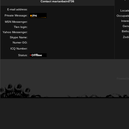
Contact marianbaird736
E-mail address:
Locat
Private Message:
Occupati
Intere
MSN Messenger:
Gend
Tlen login:
Birth
Yahoo Messenger:
Zod
Skype Name:
Numer GG:
ICQ Number:
Status:
Powered b