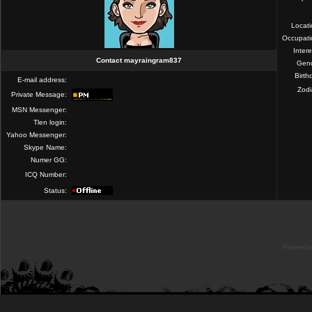
Locat
Occupati
Intere
Contact mayraingram837
Gend
Birth
E-mail address:
Zod
Private Message:
MSN Messenger:
Tlen login:
Yahoo Messenger:
Skype Name:
Numer GG:
ICQ Number:
Status:
Powered b