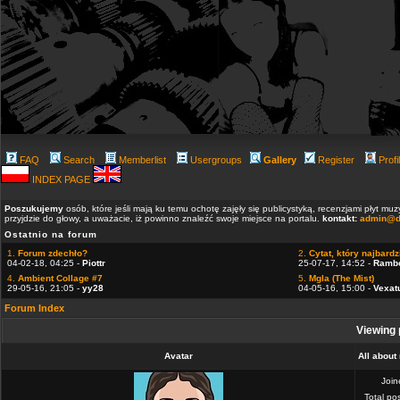
FAQ
Search
Memberlist
Usergroups
Gallery
Register
Profi
INDEX PAGE
Poszukujemy
osób, które jeśli mają ku temu ochotę zajęły się publicystyką, recenzjami płyt m
przyjdzie do głowy, a uważacie, iż powinno znaleźć swoje miejsce na portalu.
kontakt:
admin@d
Ostatnio na forum
1.
Forum zdechło?
2.
Cytat, który najbardzi
04-02-18, 04:25 -
Piottr
25-07-17, 14:52 -
Ramb
4.
Ambient Collage #7
5.
Mgla (The Mist)
29-05-16, 21:05 -
yy28
04-05-16, 15:00 -
Vexat
Forum Index
Viewing 
Avatar
All abou
Joi
Total po