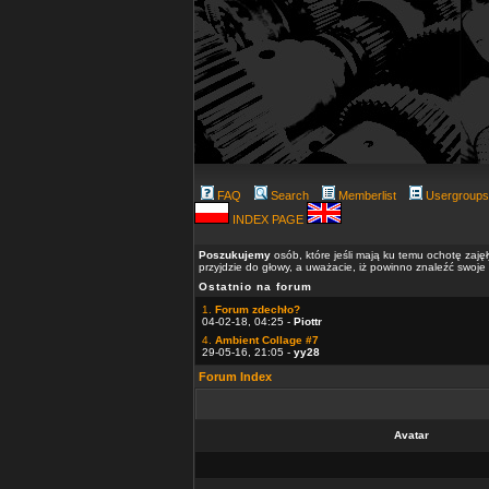
FAQ
Search
Memberlist
Usergroups
INDEX PAGE
Poszukujemy
osób, które jeśli mają ku temu ochotę zaję
przyjdzie do głowy, a uważacie, iż powinno znaleźć swoje
Ostatnio na forum
1.
Forum zdechło?
04-02-18, 04:25 -
Piottr
4.
Ambient Collage #7
29-05-16, 21:05 -
yy28
Forum Index
Avatar