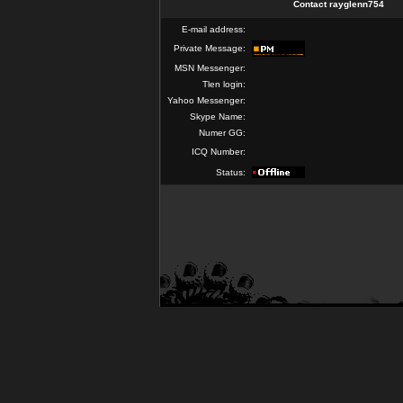
Contact rayglenn754
E-mail address:
Private Message:
MSN Messenger:
Tlen login:
Yahoo Messenger:
Skype Name:
Numer GG:
ICQ Number:
Status: