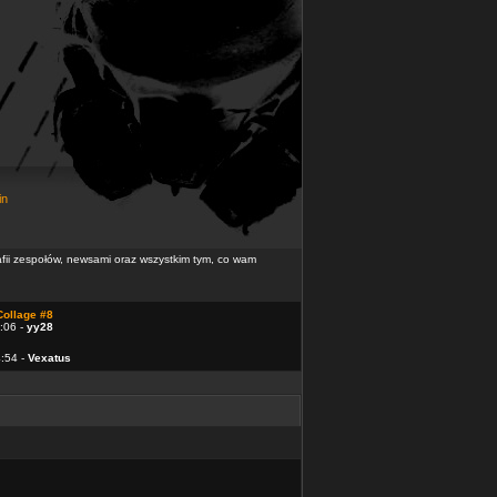
in
rafii zespołów, newsami oraz wszystkim tym, co wam
Collage #8
:06 -
yy28
4:54 -
Vexatus