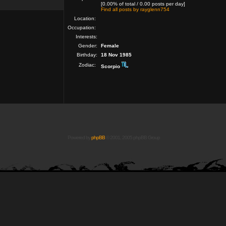
[0.00% of total / 0.00 posts per day]
Find all posts by rayglenn754
Location:
Occupation:
Interests:
Gender:
Female
Birthday:
18 Nov 1985
Zodiac:
Scorpio
Powered by
phpBB
© 2001, 2005 phpBB Group