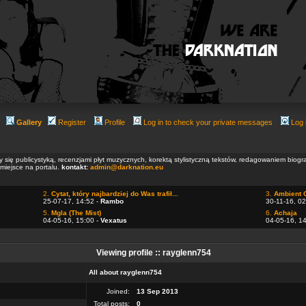
Gallery
Register
Profile
Log in to check your private messages
Log 
ły się publicystyką, recenzjami płyt muzycznych, korektą stylistyczną tekstów, redagowaniem biog
 miejsce na portalu.
kontakt:
admin@darknation.eu
2.
Cytat, który najbardziej do Was trafił...
3.
Ambient 
25-07-17, 14:52 -
Rambo
30-11-16, 02
5.
Mgla (The Mist)
6.
Achaja
04-05-16, 15:00 -
Vexatus
04-05-16, 1
Viewing profile :: rayglenn754
All about rayglenn754
Joined:
13 Sep 2013
Total posts:
0