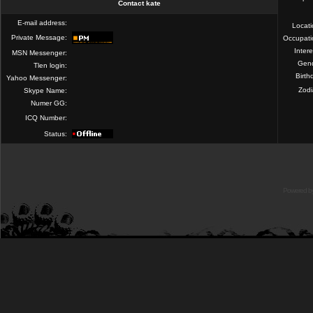
Contact kate
E-mail address:
Locat
Private Message:
Occupati
Intere
MSN Messenger:
Gend
Tlen login:
Birth
Yahoo Messenger:
Zod
Skype Name:
Numer GG:
ICQ Number:
Status:
Powered b