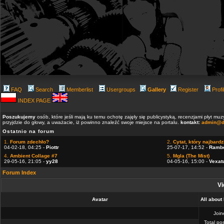
FAQ
Search
Memberlist
Usergroups
Gallery
Register
Profi
INDEX PAGE
Poszukujemy
osób, które jeśli mają ku temu ochotę zajęły się publicystyką, recenzjami płyt m
przyjdzie do głowy, a uważacie, iż powinno znaleźć swoje miejsce na portalu.
kontakt:
admin@d
Ostatnio na forum
1.
Forum zdechło?
2.
Cytat, który najbardzi
04-02-18, 04:25 -
Piottr
25-07-17, 14:52 -
Ramb
4.
Ambient Collage #7
5.
Mgla (The Mist)
29-05-16, 21:05 -
yy28
04-05-16, 15:00 -
Vexat
Forum Index
Vi
Avatar
All about
Joi
Total po