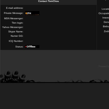
Contact TomChou
E-mail address:
Locat
Private Message:
Occupati
Intere
MSN Messenger:
Gend
Tlen login:
Birth
Yahoo Messenger:
Zod
Skype Name:
Numer GG:
ICQ Number:
Status:
Powered b