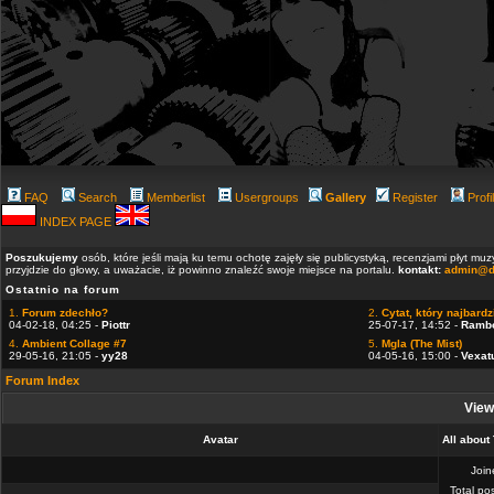
FAQ
Search
Memberlist
Usergroups
Gallery
Register
Profi
INDEX PAGE
Poszukujemy
osób, które jeśli mają ku temu ochotę zajęły się publicystyką, recenzjami płyt m
przyjdzie do głowy, a uważacie, iż powinno znaleźć swoje miejsce na portalu.
kontakt:
admin@d
Ostatnio na forum
1.
Forum zdechło?
2.
Cytat, który najbardzi
04-02-18, 04:25 -
Piottr
25-07-17, 14:52 -
Ramb
4.
Ambient Collage #7
5.
Mgla (The Mist)
29-05-16, 21:05 -
yy28
04-05-16, 15:00 -
Vexat
Forum Index
View
Avatar
All abou
Joi
Total po