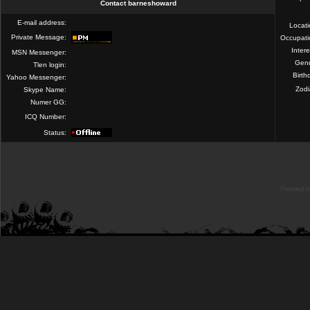
Contact barneshoward
E-mail address:
Locat
Private Message:
Occupati
Intere
MSN Messenger:
Gend
Tlen login:
Birth
Yahoo Messenger:
Zod
Skype Name:
Numer GG:
ICQ Number:
Status:
Powered b