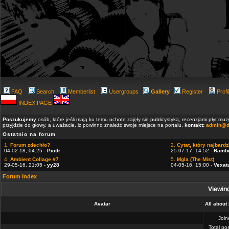
FAQ
Search
Memberlist
Usergroups
Gallery
Register
Profi
INDEX PAGE
Poszukujemy
osób, które jeśli mają ku temu ochotę zajęły się publicystyką, recenzjami płyt m
przyjdzie do głowy, a uważacie, iż powinno znaleźć swoje miejsce na portalu.
kontakt:
admin@d
Ostatnio na forum
1.
Forum zdechło?
2.
Cytat, który najbardzi
04-02-18, 04:25 -
Piottr
25-07-17, 14:52 -
Ramb
4.
Ambient Collage #7
5.
Mgla (The Mist)
29-05-16, 21:05 -
yy28
04-05-16, 15:00 -
Vexat
Forum Index
Viewing
Avatar
All abou
Joi
Total po