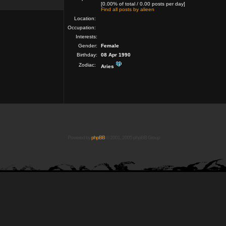
[0.00% of total / 0.00 posts per day]
Find all posts by alieen
Location:
Occupation:
Interests:
Gender:
Female
Birthday:
08 Apr 1990
Zodiac:
Aries
Powered by
phpBB
© 2001, 2005 phpBB Group