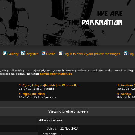
Gallery
Register
Profile
Log in to check your private messages
Log 
ły się publicystyką, recenzjami płyt muzycznych, korektą stylistyczną tekstów, redagowaniem biog
 miejsce na portalu.
kontakt:
admin@darknation.eu
2.
Cytat, który najbardziej do Was trafił...
3.
Ambient 
25-07-17, 14:52 -
Rambo
30-11-16, 02
5.
Mgla (The Mist)
6.
Achaja
04-05-16, 15:00 -
Vexatus
04-05-16, 1
Viewing profile :: alieen
All about alieen
Joined:
21 Nov 2014
Total posts:
1