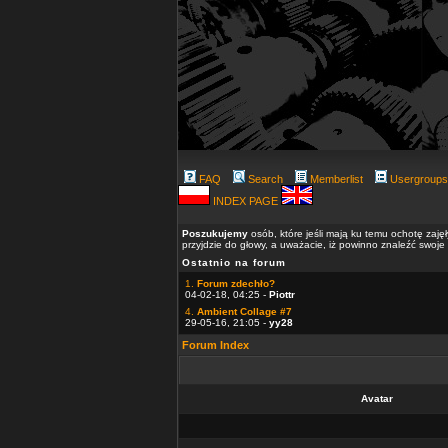
FAQ
Search
Memberlist
Usergroups
INDEX PAGE
Poszukujemy
osób, które jeśli mają ku temu ochotę zaję
przyjdzie do głowy, a uważacie, iż powinno znaleźć swoje
Ostatnio na forum
1.
Forum zdechło?
04-02-18, 04:25 -
Piottr
4.
Ambient Collage #7
29-05-16, 21:05 -
yy28
Forum Index
Avatar