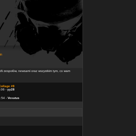
in
rafii zespołów, newsami oraz wszystkim tym, co wam
Collage #8
:06 -
yy28
4:54 -
Vexatus