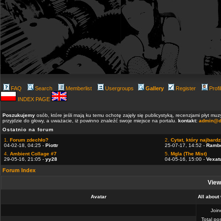
FAQ
Search
Memberlist
Usergroups
Gallery
Register
Profi
INDEX PAGE
Poszukujemy
osób, które jeśli mają ku temu ochotę zajęły się publicystyką, recenzjami płyt m
przyjdzie do głowy, a uważacie, iż powinno znaleźć swoje miejsce na portalu.
kontakt:
admin@d
Ostatnio na forum
1.
Forum zdechło?
2.
Cytat, który najbardzi
04-02-18, 04:25 -
Piottr
25-07-17, 14:52 -
Ramb
4.
Ambient Collage #7
5.
Mgla (The Mist)
29-05-16, 21:05 -
yy28
04-05-16, 15:00 -
Vexat
Forum Index
View
Avatar
All about
Joi
Total po