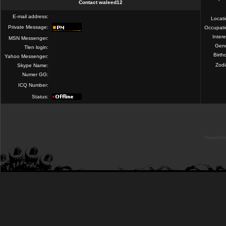
Contact waleed12
E-mail address:
Locat
Private Message:
Occupati
Intere
MSN Messenger:
Gend
Tlen login:
Birth
Yahoo Messenger:
Zod
Skype Name:
Numer GG:
ICQ Number:
Status:
Powered b