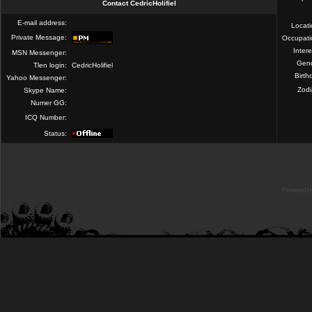
Contact CedricHolifiel
E-mail address:
Locat
Private Message:
Occupati
Intere
MSN Messenger:
Gend
Tlen login:
CedricHolifiel
Birth
Yahoo Messenger:
Zod
Skype Name:
Numer GG:
ICQ Number:
Status:
Powered b