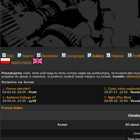
FAQ
Search
Memberlist
Usergroups
Gallery
Register
Profi
INDEX PAGE
Poszukujemy
osób, które jeśli mają ku temu ochotę zajęły się publicystyką, recenzjami płyt m
przyjdzie do głowy, a uważacie, iż powinno znaleźć swoje miejsce na portalu.
kontakt:
admin@d
Ostatnio na forum
1.
Forum zdechło?
2.
Cytat, który najbardzi
04-02-18, 04:25 -
Piottr
25-07-17, 14:52 -
Ramb
4.
Ambient Collage #7
5.
Mgla (The Mist)
29-05-16, 21:05 -
yy28
04-05-16, 15:00 -
Vexat
Forum Index
Viewing
Avatar
All about 
Joi
Total po