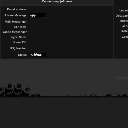
Contact oagojefidawo
E-mail address:
Locat
Private Message:
Occupati
Intere
MSN Messenger:
Gend
Tlen login:
Birth
Yahoo Messenger:
Zod
Skype Name:
Numer GG:
ICQ Number:
Status:
Powered b