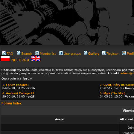
FAQ
Search
Memberlist
Usergroups
Gallery
Register
Profi
INDEX PAGE
Poszukujemy
osób, które jeśli mają ku temu ochotę zajęły się publicystyką, recenzjami płyt m
przyjdzie do głowy, a uważacie, iż powinno znaleźć swoje miejsce na portalu.
kontakt:
admin@d
Ostatnio na forum
1.
Forum zdechło?
2.
Cytat, który najbardzi
04-02-18, 04:25 -
Piottr
25-07-17, 14:52 -
Ramb
4.
Ambient Collage #7
5.
Mgla (The Mist)
29-05-16, 21:05 -
yy28
04-05-16, 15:00 -
Vexat
Forum Index
Viewin
Avatar
All about
Joi
Total po