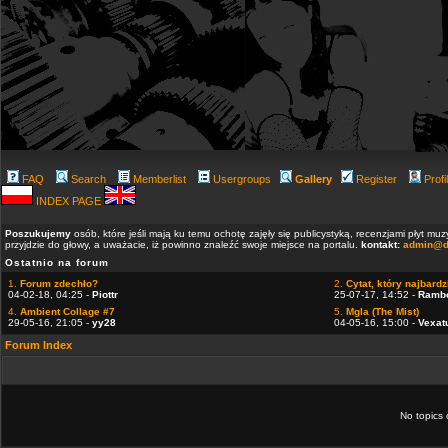
FAQ
Search
Memberlist
Usergroups
Gallery
Register
Profi
INDEX PAGE
Poszukujemy
osób, które jeśli mają ku temu ochotę zajęły się publicystyką, recenzjami płyt m
przyjdzie do głowy, a uważacie, iż powinno znaleźć swoje miejsce na portalu.
kontakt:
admin@d
Ostatnio na forum
1.
Forum zdechło?
2.
Cytat, który najbardzi
04-02-18, 04:25 -
Piottr
25-07-17, 14:52 -
Ramb
4.
Ambient Collage #7
5.
Mgla (The Mist)
29-05-16, 21:05 -
yy28
04-05-16, 15:00 -
Vexat
Forum Index
No topics 