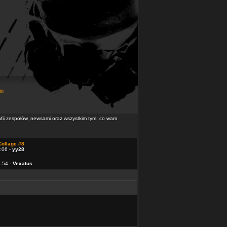
in
rafii zespołów, newsami oraz wszystkim tym, co wam
Collage #8
:06 -
yy28
4:54 -
Vexatus