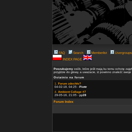
FAQ
Search
Memberlist
Usergroups
INDEX PAGE
Poszukujemy
osób, które jeśli mają ku temu ochotę zaję
przyjdzie do głowy, a uważacie, iż powinno znaleźć swoje
Ostatnio na forum
1.
Forum zdechło?
04-02-18, 04:25 -
Piottr
4.
Ambient Collage #7
29-05-16, 21:05 -
yy28
Forum Index