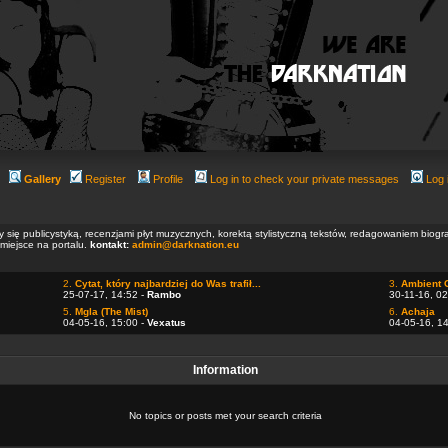
Gallery
Register
Profile
Log in to check your private messages
Log 
ły się publicystyką, recenzjami płyt muzycznych, korektą stylistyczną tekstów, redagowaniem biog
 miejsce na portalu.
kontakt:
admin@darknation.eu
2.
Cytat, który najbardziej do Was trafił...
3.
Ambient 
25-07-17, 14:52 -
Rambo
30-11-16, 02
5.
Mgla (The Mist)
6.
Achaja
04-05-16, 15:00 -
Vexatus
04-05-16, 1
Information
No topics or posts met your search criteria