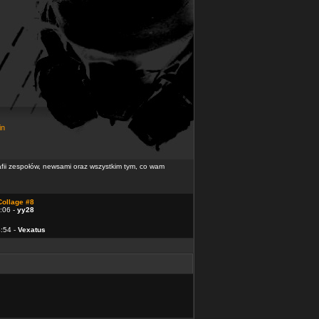
in
rafii zespołów, newsami oraz wszystkim tym, co wam
Collage #8
:06 -
yy28
4:54 -
Vexatus