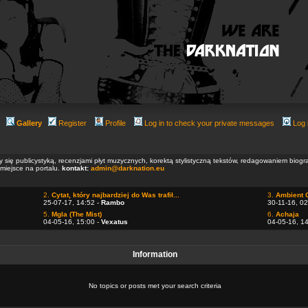
Gallery
Register
Profile
Log in to check your private messages
Log 
ły się publicystyką, recenzjami płyt muzycznych, korektą stylistyczną tekstów, redagowaniem biog
 miejsce na portalu.
kontakt:
admin@darknation.eu
2.
Cytat, który najbardziej do Was trafił...
3.
Ambient 
25-07-17, 14:52 -
Rambo
30-11-16, 02
5.
Mgla (The Mist)
6.
Achaja
04-05-16, 15:00 -
Vexatus
04-05-16, 1
Information
No topics or posts met your search criteria