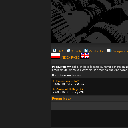
FAQ
Search
Memberlist
Usergroups
INDEX PAGE
Poszukujemy
osób, które jeśli mają ku temu ochotę zaję
przyjdzie do głowy, a uważacie, iż powinno znaleźć swoje
Ostatnio na forum
1.
Forum zdechło?
04-02-18, 04:25 -
Piottr
4.
Ambient Collage #7
29-05-16, 21:05 -
yy28
Forum Index