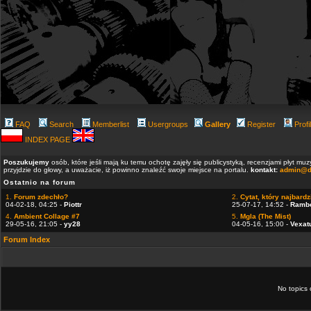
FAQ
Search
Memberlist
Usergroups
Gallery
Register
Profi
INDEX PAGE
Poszukujemy
osób, które jeśli mają ku temu ochotę zajęły się publicystyką, recenzjami płyt m
przyjdzie do głowy, a uważacie, iż powinno znaleźć swoje miejsce na portalu.
kontakt:
admin@d
Ostatnio na forum
1.
Forum zdechło?
2.
Cytat, który najbardzi
04-02-18, 04:25 -
Piottr
25-07-17, 14:52 -
Ramb
4.
Ambient Collage #7
5.
Mgla (The Mist)
29-05-16, 21:05 -
yy28
04-05-16, 15:00 -
Vexat
Forum Index
No topics 