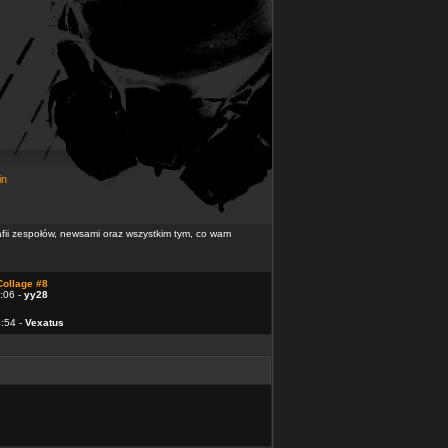
in
rafii zespołów, newsami oraz wszystkim tym, co wam
Collage #8
:06 -
yy28
4:54 -
Vexatus