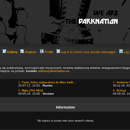
Gallery
Register
Profile
Log in to check your private messages
Log 
ły się publicystyką, recenzjami płyt muzycznych, korektą stylistyczną tekstów, redagowaniem biog
 miejsce na portalu.
kontakt:
admin@darknation.eu
2.
Cytat, który najbardziej do Was trafił...
3.
Ambient 
25-07-17, 14:52 -
Rambo
30-11-16, 02
5.
Mgla (The Mist)
6.
Achaja
04-05-16, 15:00 -
Vexatus
04-05-16, 1
Information
No topics or posts met your search criteria