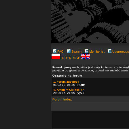
FAQ
Search
Memberlist
Usergroups
INDEX PAGE
Poszukujemy
osób, które jeśli mają ku temu ochotę zaję
przyjdzie do głowy, a uważacie, iż powinno znaleźć swoje
Ostatnio na forum
1.
Forum zdechło?
04-02-18, 04:25 -
Piottr
4.
Ambient Collage #7
29-05-16, 21:05 -
yy28
Forum Index