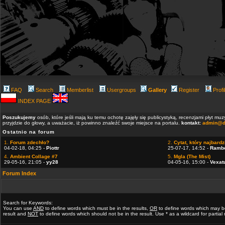
FAQ
Search
Memberlist
Usergroups
Gallery
Register
Profi
INDEX PAGE
Poszukujemy
osób, które jeśli mają ku temu ochotę zajęły się publicystyką, recenzjami płyt m
przyjdzie do głowy, a uważacie, iż powinno znaleźć swoje miejsce na portalu.
kontakt:
admin@d
Ostatnio na forum
1.
Forum zdechło?
2.
Cytat, który najbardzi
04-02-18, 04:25 -
Piottr
25-07-17, 14:52 -
Ramb
4.
Ambient Collage #7
5.
Mgla (The Mist)
29-05-16, 21:05 -
yy28
04-05-16, 15:00 -
Vexat
Forum Index
Search for Keywords:
You can use
AND
to define words which must be in the results,
OR
to define words which may b
result and
NOT
to define words which should not be in the result. Use * as a wildcard for partia