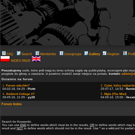
FAQ
Search
Memberlist
Usergroups
Gallery
Register
Profi
INDEX PAGE
Poszukujemy
osób, które jeśli mają ku temu ochotę zajęły się publicystyką, recenzjami płyt m
przyjdzie do głowy, a uważacie, iż powinno znaleźć swoje miejsce na portalu.
kontakt:
admin@d
Ostatnio na forum
1.
Forum zdechło?
2.
Cytat, który najbardzi
04-02-18, 04:25 -
Piottr
25-07-17, 14:52 -
Ramb
4.
Ambient Collage #7
5.
Mgla (The Mist)
29-05-16, 21:05 -
yy28
04-05-16, 15:00 -
Vexat
Forum Index
Search for Keywords:
You can use
AND
to define words which must be in the results,
OR
to define words which may b
result and
NOT
to define words which should not be in the result. Use * as a wildcard for partia