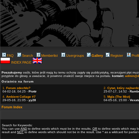
FAQ
Search
Memberlist
Usergroups
Gallery
Register
Profi
INDEX PAGE
Poszukujemy
osób, które jeśli mają ku temu ochotę zajęły się publicystyką, recenzjami płyt m
przyjdzie do głowy, a uważacie, iż powinno znaleźć swoje miejsce na portalu.
kontakt:
admin@d
Ostatnio na forum
1.
Forum zdechło?
2.
Cytat, który najbardzi
04-02-18, 04:25 -
Piottr
25-07-17, 14:52 -
Ramb
4.
Ambient Collage #7
5.
Mgla (The Mist)
29-05-16, 21:05 -
yy28
04-05-16, 15:00 -
Vexat
Forum Index
Search for Keywords:
You can use
AND
to define words which must be in the results,
OR
to define words which may b
result and
NOT
to define words which should not be in the result. Use * as a wildcard for partia