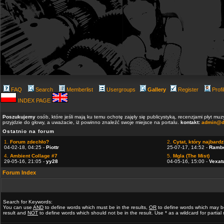
FAQ
Search
Memberlist
Usergroups
Gallery
Register
Profi
INDEX PAGE
Poszukujemy
osób, które jeśli mają ku temu ochotę zajęły się publicystyką, recenzjami płyt m
przyjdzie do głowy, a uważacie, iż powinno znaleźć swoje miejsce na portalu.
kontakt:
admin@d
Ostatnio na forum
1.
Forum zdechło?
2.
Cytat, który najbardzi
04-02-18, 04:25 -
Piottr
25-07-17, 14:52 -
Ramb
4.
Ambient Collage #7
5.
Mgla (The Mist)
29-05-16, 21:05 -
yy28
04-05-16, 15:00 -
Vexat
Forum Index
Search for Keywords:
You can use
AND
to define words which must be in the results,
OR
to define words which may b
result and
NOT
to define words which should not be in the result. Use * as a wildcard for partia