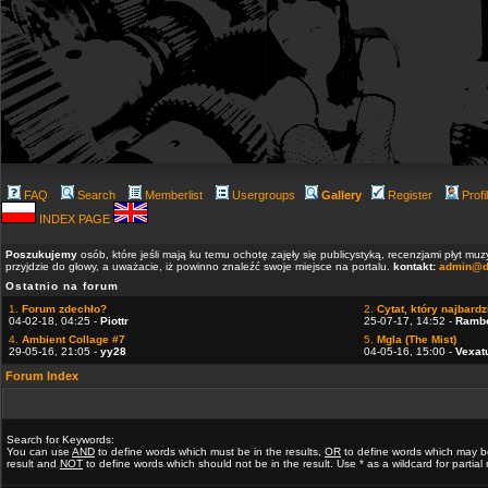
FAQ
Search
Memberlist
Usergroups
Gallery
Register
Profi
INDEX PAGE
Poszukujemy
osób, które jeśli mają ku temu ochotę zajęły się publicystyką, recenzjami płyt m
przyjdzie do głowy, a uważacie, iż powinno znaleźć swoje miejsce na portalu.
kontakt:
admin@d
Ostatnio na forum
1.
Forum zdechło?
2.
Cytat, który najbardzi
04-02-18, 04:25 -
Piottr
25-07-17, 14:52 -
Ramb
4.
Ambient Collage #7
5.
Mgla (The Mist)
29-05-16, 21:05 -
yy28
04-05-16, 15:00 -
Vexat
Forum Index
Search for Keywords:
You can use
AND
to define words which must be in the results,
OR
to define words which may b
result and
NOT
to define words which should not be in the result. Use * as a wildcard for partia