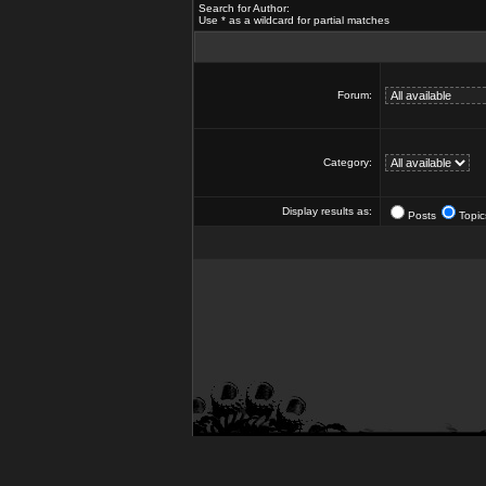
Search for Author:
Use * as a wildcard for partial matches
Forum:
Category:
Display results as:
Posts
Topic