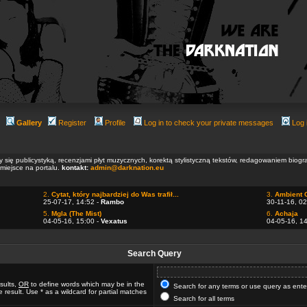
Gallery
Register
Profile
Log in to check your private messages
Log 
ły się publicystyką, recenzjami płyt muzycznych, korektą stylistyczną tekstów, redagowaniem biog
 miejsce na portalu.
kontakt:
admin@darknation.eu
2.
Cytat, który najbardziej do Was trafił...
3.
Ambient 
25-07-17, 14:52 -
Rambo
30-11-16, 02
5.
Mgla (The Mist)
6.
Achaja
04-05-16, 15:00 -
Vexatus
04-05-16, 1
Search Query
sults,
OR
to define words which may be in the
Search for any terms or use query as ent
 result. Use * as a wildcard for partial matches
Search for all terms