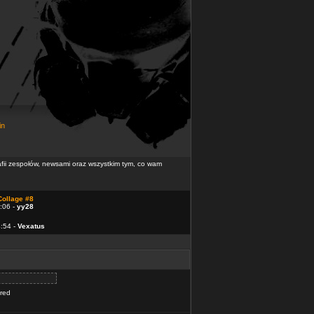
in
rafii zespołów, newsami oraz wszystkim tym, co wam
Collage #8
:06 -
yy28
4:54 -
Vexatus
ered