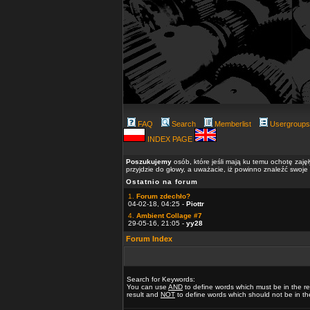
FAQ
Search
Memberlist
Usergroups
INDEX PAGE
Poszukujemy
osób, które jeśli mają ku temu ochotę zaję
przyjdzie do głowy, a uważacie, iż powinno znaleźć swoje
Ostatnio na forum
1.
Forum zdechło?
04-02-18, 04:25 -
Piottr
4.
Ambient Collage #7
29-05-16, 21:05 -
yy28
Forum Index
Search for Keywords:
You can use
AND
to define words which must be in the re
result and
NOT
to define words which should not be in the