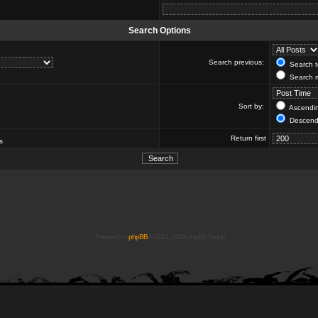
Search Options
Search previous:
Search to
Search m
Sort by:
Ascendi
Descend
Return first
s
Powered by
phpBB
© 2001, 2005 phpBB Group