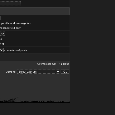
pic title and message text
essage text only
ng
ing
characters of posts
All times are GMT + 1 Hour
Jump to: