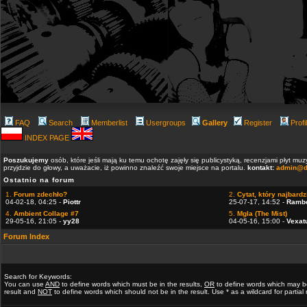
FAQ
Search
Memberlist
Usergroups
Gallery
Register
Profi
INDEX PAGE
Poszukujemy
osób, które jeśli mają ku temu ochotę zajęły się publicystyką, recenzjami płyt m
przyjdzie do głowy, a uważacie, iż powinno znaleźć swoje miejsce na portalu.
kontakt:
admin@d
Ostatnio na forum
1.
Forum zdechło?
2.
Cytat, który najbardzi
04-02-18, 04:25 -
Piottr
25-07-17, 14:52 -
Ramb
4.
Ambient Collage #7
5.
Mgla (The Mist)
29-05-16, 21:05 -
yy28
04-05-16, 15:00 -
Vexat
Forum Index
Search for Keywords:
You can use
AND
to define words which must be in the results,
OR
to define words which may b
result and
NOT
to define words which should not be in the result. Use * as a wildcard for partia