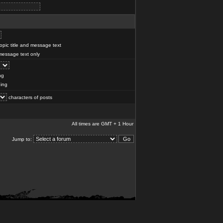
pic title and message text
essage text only
ng
ing
characters of posts
All times are GMT + 1 Hour
Jump to: