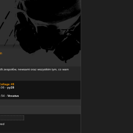
in
rafii zespołów, newsami oraz wszystkim tym, co wam
Collage #8
:06 -
yy28
4:54 -
Vexatus
ered