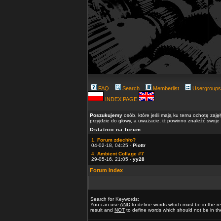
FAQ
Search
Memberlist
Usergroups
INDEX PAGE
Poszukujemy
osób, które jeśli mają ku temu ochotę zaję
przyjdzie do głowy, a uważacie, iż powinno znaleźć swoje
Ostatnio na forum
1.
Forum zdechło?
04-02-18, 04:25 -
Piottr
4.
Ambient Collage #7
29-05-16, 21:05 -
yy28
Forum Index
Search for Keywords:
You can use
AND
to define words which must be in the re
result and
NOT
to define words which should not be in the