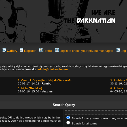
Gallery
Register
Profile
Log in to check your private messages
Log 
ły się publicystyką, recenzjami płyt muzycznych, korektą stylistyczną tekstów, redagowaniem biog
 miejsce na portalu.
kontakt:
admin@darknation.eu
2.
Cytat, który najbardziej do Was trafił...
3.
Ambient 
25-07-17, 14:52 -
Rambo
30-11-16, 02
5.
Mgla (The Mist)
6.
Achaja
04-05-16, 15:00 -
Vexatus
04-05-16, 1
Search Query
sults,
OR
to define words which may be in the
Search for any terms or use query as ent
 result. Use * as a wildcard for partial matches
Search for all terms