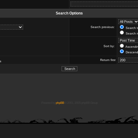
Search Options
Search previous:
Search to
Search m
Sort by:
Ascendi
Descend
Return first
s
Powered by
phpBB
© 2001, 2005 phpBB Group