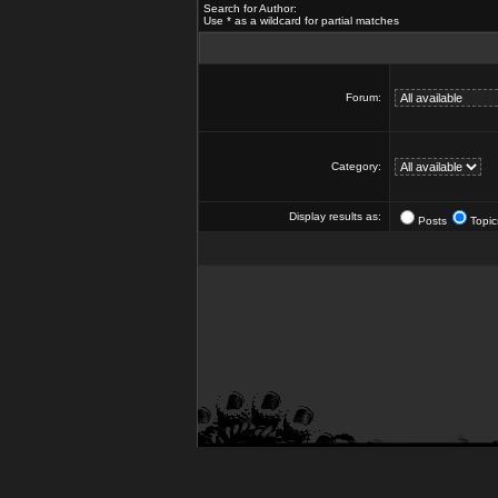
Search for Author:
Use * as a wildcard for partial matches
Forum:
Category:
Display results as:
Posts
Topic