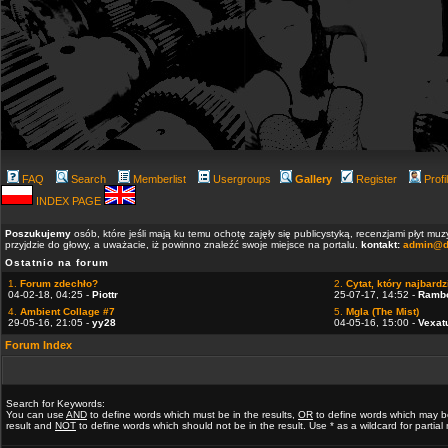
FAQ
Search
Memberlist
Usergroups
Gallery
Register
Profi
INDEX PAGE
Poszukujemy
osób, które jeśli mają ku temu ochotę zajęły się publicystyką, recenzjami płyt m
przyjdzie do głowy, a uważacie, iż powinno znaleźć swoje miejsce na portalu.
kontakt:
admin@d
Ostatnio na forum
1.
Forum zdechło?
2.
Cytat, który najbardzi
04-02-18, 04:25 -
Piottr
25-07-17, 14:52 -
Ramb
4.
Ambient Collage #7
5.
Mgla (The Mist)
29-05-16, 21:05 -
yy28
04-05-16, 15:00 -
Vexat
Forum Index
Search for Keywords:
You can use
AND
to define words which must be in the results,
OR
to define words which may b
result and
NOT
to define words which should not be in the result. Use * as a wildcard for partia