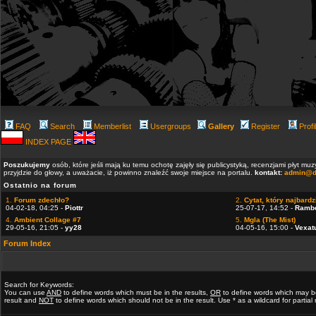
FAQ
Search
Memberlist
Usergroups
Gallery
Register
Profi
INDEX PAGE
Poszukujemy
osób, które jeśli mają ku temu ochotę zajęły się publicystyką, recenzjami płyt m
przyjdzie do głowy, a uważacie, iż powinno znaleźć swoje miejsce na portalu.
kontakt:
admin@d
Ostatnio na forum
1.
Forum zdechło?
2.
Cytat, który najbardzi
04-02-18, 04:25 -
Piottr
25-07-17, 14:52 -
Ramb
4.
Ambient Collage #7
5.
Mgla (The Mist)
29-05-16, 21:05 -
yy28
04-05-16, 15:00 -
Vexat
Forum Index
Search for Keywords:
You can use
AND
to define words which must be in the results,
OR
to define words which may b
result and
NOT
to define words which should not be in the result. Use * as a wildcard for partia